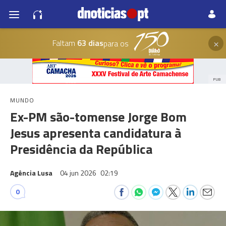
×
Faltam
63 dias
para os
PUB
MUNDO
Ex-PM são-tomense Jorge Bom
Jesus apresenta candidatura à
Presidência da República
Agência Lusa
04 jun 2026
02:19
0