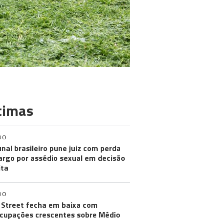
timas
DO
unal brasileiro pune juiz com perda
argo por assédio sexual em decisão
ita
DO
 Street fecha em baixa com
cupações crescentes sobre Médio