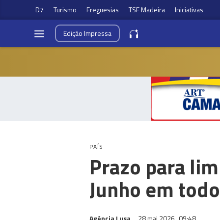
D7
Turismo
Freguesias
TSF Madeira
Iniciativas
Edição
Impressa
PAÍS
Prazo para lim
Junho em todo 
Agência Lusa
28 mai 2026
09:48