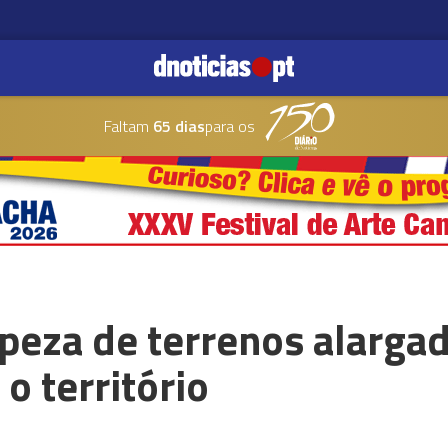
Faltam
65 dias
para os
peza de terrenos alargad
o território