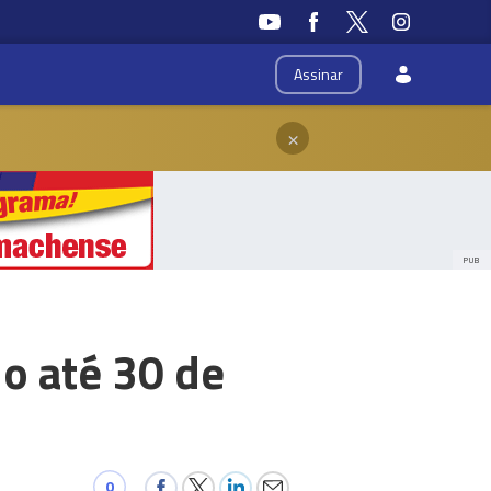
Assinar
×
PUB
o até 30 de
0