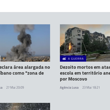
A GUERRA
declara área alargada no
Dezoito mortos em ata
Líbano como "zona de
escola em território a
"
por Moscovo
sa
27 Mai 20:09
Agência Lusa
23 Mai 18:21