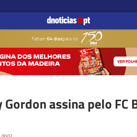
Faltam
64 dias
para os
 Gordon assina pelo FC 
00:02