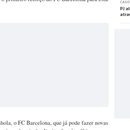
CASO
PJ a
atra
ola, o FC Barcelona, que já pode fazer novas