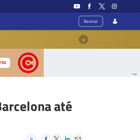
Assinar
×
PUB
Barcelona até
0