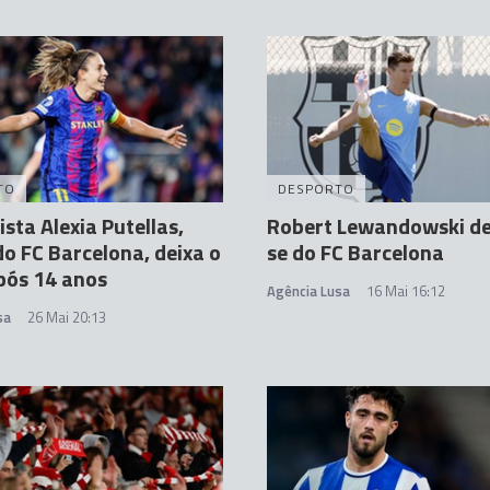
TO
DESPORTO
ista Alexia Putellas,
Robert Lewandowski d
do FC Barcelona, deixa o
se do FC Barcelona
pós 14 anos
Agência Lusa
16 Mai 16:12
sa
26 Mai 20:13