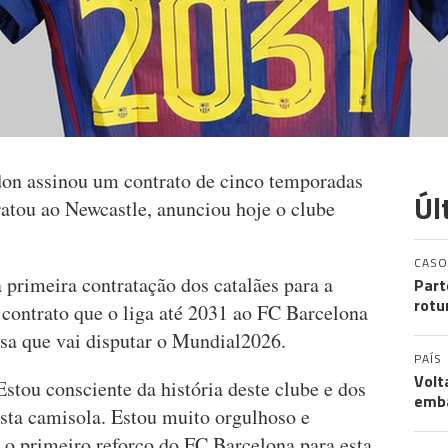
on assinou um contrato de cinco temporadas
Úl
atou ao Newcastle, anunciou hoje o clube
CASO
a primeira contratação dos catalães para a
Part
rotu
 contrato que o liga até 2031 ao FC Barcelona
lesa que vai disputar o Mundial2026.
PAÍS
Volt
Estou consciente da história deste clube e dos
emb
esta camisola. Estou muito orgulhoso e
 o primeiro reforço do FC Barcelona para esta