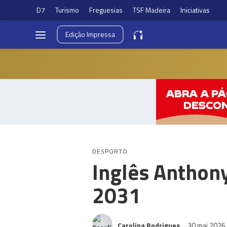
D7
Turismo
Freguesias
TSF Madeira
Iniciativas
Edição
Impressa
DESPORTO
Inglês Anthony
2031
Carolina Rodrigues
30 mai 2026