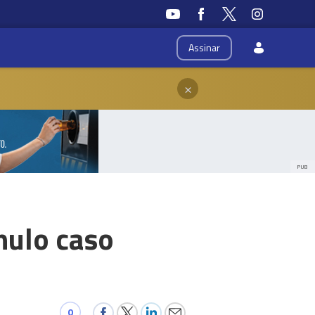
Assinar
×
PUB
nulo caso
0