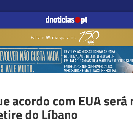
Faltam
65 dias
para os
que acordo com EUA será 
etire do Líbano