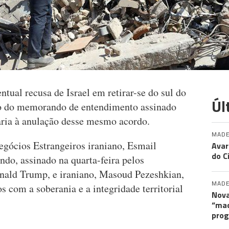
ntual recusa de Israel em retirar-se do sul do
Úl
ão do memorando de entendimento assinado
aria à anulação desse mesmo acordo.
MADE
egócios Estrangeiros iraniano, Esmail
Avar
do C
do, assinado na quarta-feira pelos
nald Trump, e iraniano, Masoud Pezeshkian,
MADE
 com a soberania e a integridade territorial
Nova
“maq
pro