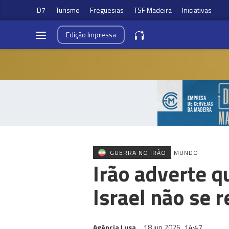
D7
Turismo
Freguesias
TSF Madeira
Iniciativas
Edição
Impressa
GUERRA NO IRÃO
MUNDO
Irão adverte 
Israel não se r
Agência Lusa
18 jun 2026
14:47