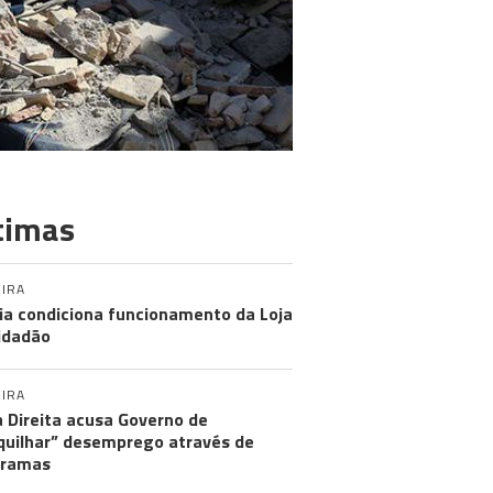
timas
IRA
ia condiciona funcionamento da Loja
idadão
IRA
 Direita acusa Governo de
uilhar” desemprego através de
gramas