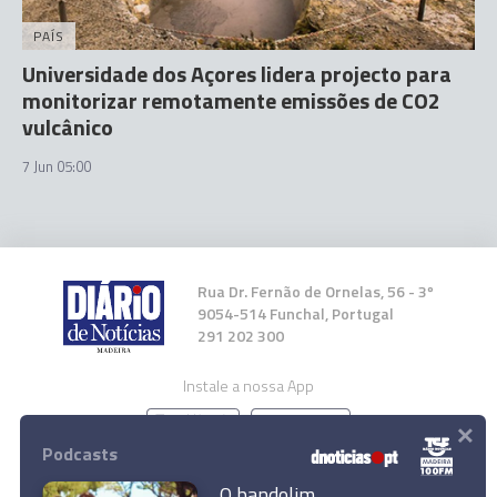
PAÍS
Universidade dos Açores lidera projecto para
monitorizar remotamente emissões de CO2
vulcânico
7 Jun 05:00
Rua Dr. Fernão de Ornelas, 56 - 3º
9054-514 Funchal, Portugal
291 202 300
Instale a nossa App
×
Podcasts
O bandolim