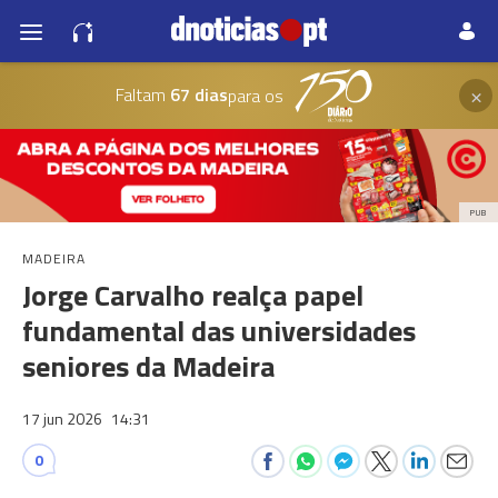
×
Faltam
67 dias
para os
PUB
MADEIRA
Jorge Carvalho realça papel
fundamental das universidades
seniores da Madeira
17 jun 2026
14:31
0