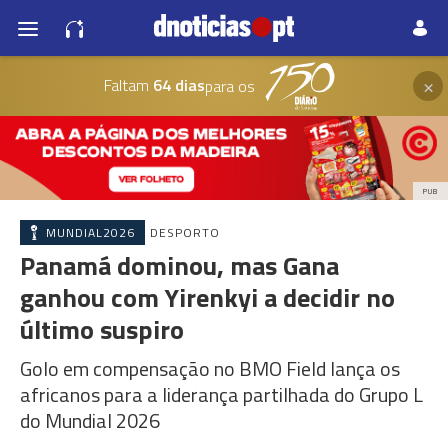
×
Faltam
64 dias
para os
PUB
MUNDIAL2026
DESPORTO
Panamá dominou, mas Gana
ganhou com Yirenkyi a decidir no
último suspiro
Golo em compensação no BMO Field lança os
africanos para a liderança partilhada do Grupo L
do Mundial 2026