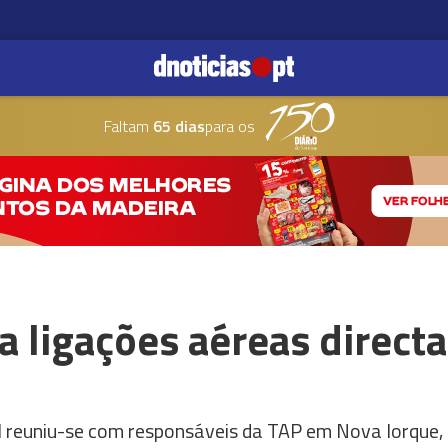
Faltam
65 dias
para os
 ligações aéreas directa
 reuniu-se com responsáveis da TAP em Nova Iorque, n