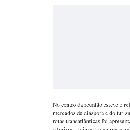
No centro da reunião esteve o r
mercados da diáspora e do turis
rotas transatlânticas foi apres
o turismo, o investimento e as r