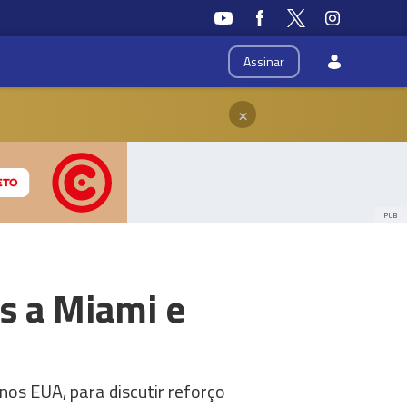
Assinar
×
PUB
s a Miami e
os EUA, para discutir reforço