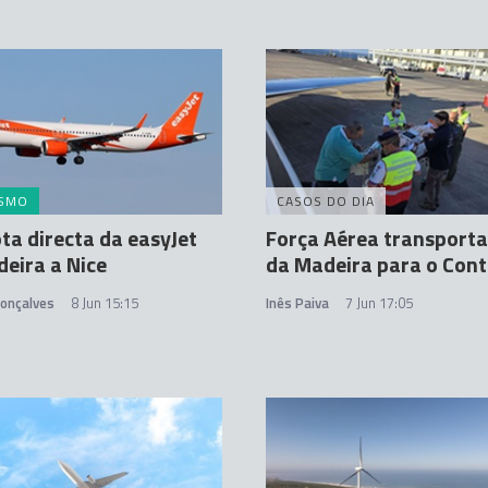
ISMO
CASOS DO DIA
ta directa da easyJet
Força Aérea transporta
deira a Nice
da Madeira para o Cont
Gonçalves
8 Jun 15:15
Inês Paiva
7 Jun 17:05