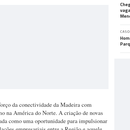
Cheg
vaga
Men
CASO
Home
Parq
eforço da conectividade da Madeira com
mo na América do Norte. A criação de novas
entada como uma oportunidade para impulsionar
elações empresariais entre a Região e aquele