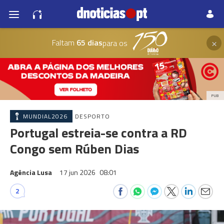
×
Faltam
65 dias
para os
PUB
MUNDIAL2026
DESPORTO
Portugal estreia-se contra a RD
Congo sem Rúben Dias
Agência Lusa
17 jun 2026
08:01
2