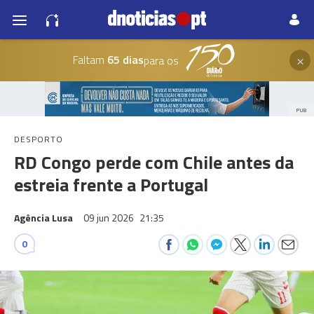
×
Faltam
65 dias
para os
PUB
DESPORTO
RD Congo perde com Chile antes da
estreia frente a Portugal
Agência Lusa
09 jun 2026
21:35
0