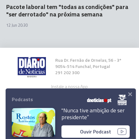
Pacote laboral tem "todas as condições" para
"ser derrotado" na próxima semana
12 Jun 20:30
Rua Dr. Fernão de Ornelas, 56 - 3º
9054-514 Funchal, Portugal
291 202 300
Instale a nossa App
×
Podcasts
"Nunca tive ambição de ser
presidente”
© 2026 Empresa Diário de Notícias, Lda.
Ouvir Podcast
Todos os direitos reservados.