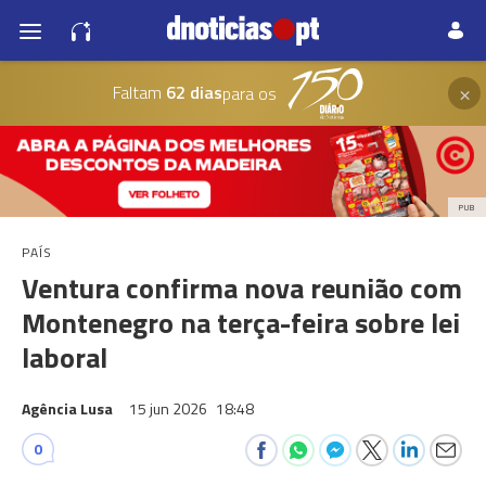
×
Faltam
62 dias
para os
PUB
PAÍS
Ventura confirma nova reunião com
Montenegro na terça-feira sobre lei
laboral
Agência Lusa
15 jun 2026
18:48
0