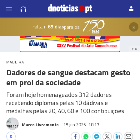
×
Faltam
65 dias
para os
PUB
MADEIRA
Dadores de sangue destacam gesto
em prol da sociedade
Foram hoje homenageados 312 dadores
recebendo diplomas pelas 10 dádivas e
medalhas pelas 20, 40, 60 e 100 contibuições
Marco Livramento
15 jun 2026
18:17
0