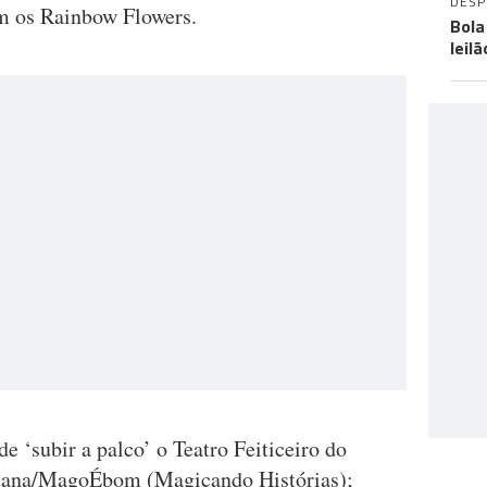
DES
om os Rainbow Flowers.
Bola
leil
de ‘subir a palco’ o Teatro Feiticeiro do
estana/MagoÉbom (Magicando Histórias);