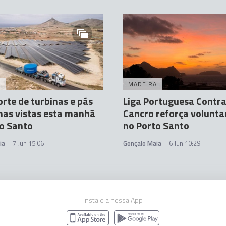
A
MADEIRA
rte de turbinas e pás
Liga Portuguesa Contra
nas vistas esta manhã
Cancro reforça volunta
o Santo
no Porto Santo
ia
7 Jun 15:06
Gonçalo Maia
6 Jun 10:29
Instale a nossa App