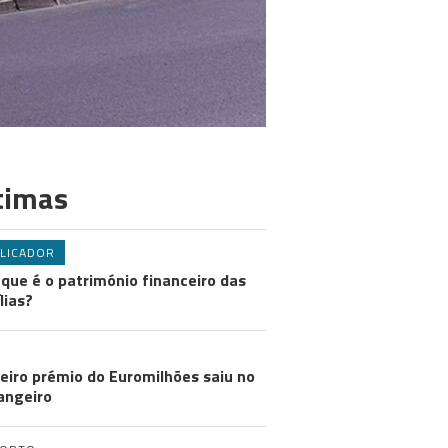
timas
LICADOR
 que é o património financeiro das
lias?
eiro prémio do Euromilhões saiu no
angeiro