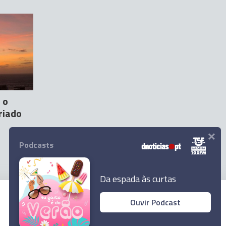
 o
riado
×
Podcasts
Da espada às curtas
Ouvir Podcast
© 2026 Empresa Diário de Notícias, Lda.
Todos os direitos reservados.