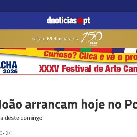
Faltam
65 dias
para os
João arrancam hoje no P
da deste domingo
07:07