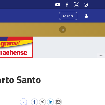
Assinar
×
PUB
orto Santo
0