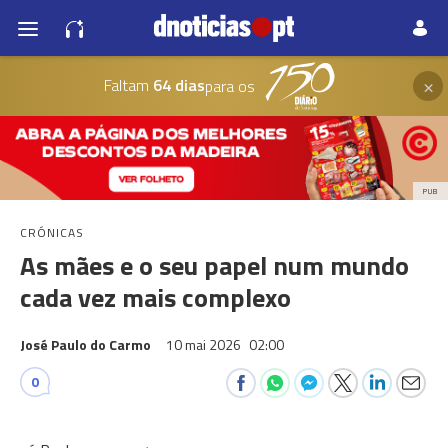
×
Faltam
64 dias
para os
PUB
CRÓNICAS
As mães e o seu papel num mundo
cada vez mais complexo
José Paulo do Carmo
10 mai 2026
02:00
0