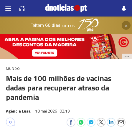
×
Faltam
66 dias
para os
PUB
MUNDO
Mais de 100 milhões de vacinas
dadas para recuperar atraso da
pandemia
Agência Lusa
10 mai 2026
02:19
0