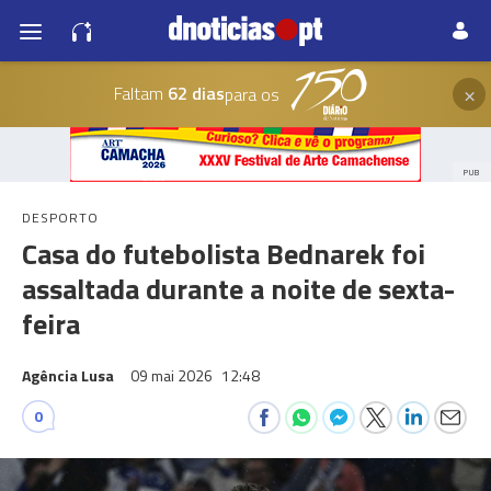
×
Faltam
62 dias
para os
PUB
DESPORTO
Casa do futebolista Bednarek foi
assaltada durante a noite de sexta-
feira
Agência Lusa
09 mai 2026
12:48
0