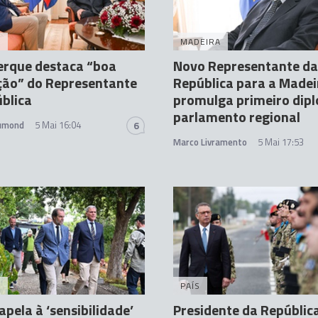
A
MADEIRA
erque destaca “boa
Novo Representante da
ão” do Representante
República para a Madei
blica
promulga primeiro dip
parlamento regional
rumond
5 Mai 16:04
6
Marco Livramento
5 Mai 17:53
A
PAÍS
apela à ‘sensibilidade’
Presidente da República