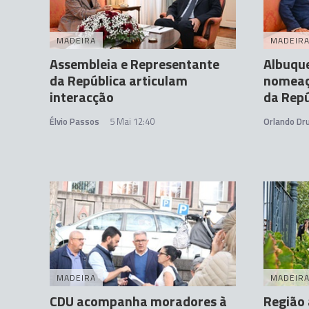
MADEIRA
MADEIR
Assembleia e Representante
Albuqu
da República articulam
nomeaç
interacção
da Repú
Élvio Passos
5 Mai 12:40
Orlando D
MADEIRA
MADEIR
CDU acompanha moradores à
Região 