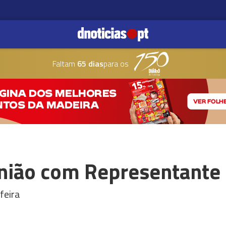
Faltam
65 dias
para os
união com Representante
feira