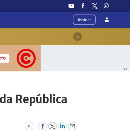
Assinar
×
PUB
 da República
0