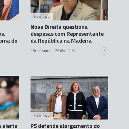
MADEIRA
Nova Direita questiona
ra
despesas com Representante
loma do
da República na Madeira
Erica Franco
25 Abr 12:57
1
MADEIRA
 alerta
PS defende alargamento do