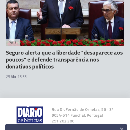
PAÍS
Seguro alerta que a liberdade "desaparece aos
poucos" e defende transparência nos
donativos políticos
25 Abr 15:55
Rua Dr. Fernão de Ornelas, 56 - 3º
9054-514 Funchal, Portugal
291 202 300
×