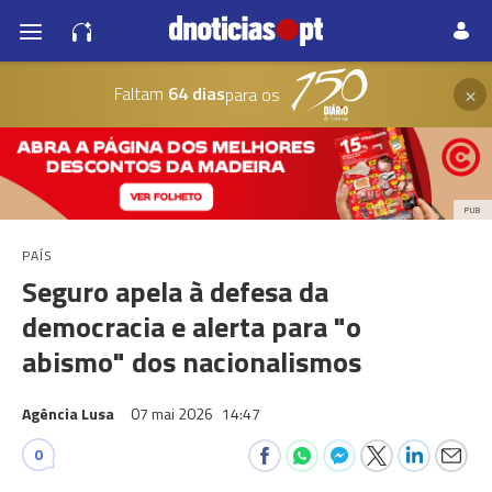
×
Faltam
64 dias
para os
PUB
PAÍS
Seguro apela à defesa da
democracia e alerta para "o
abismo" dos nacionalismos
Agência Lusa
07 mai 2026
14:47
0