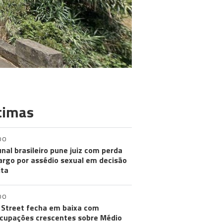
timas
DO
unal brasileiro pune juiz com perda
argo por assédio sexual em decisão
ita
DO
 Street fecha em baixa com
cupações crescentes sobre Médio