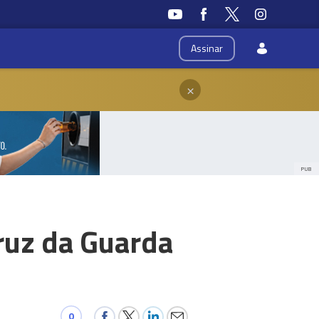
Assinar
×
PUB
ruz da Guarda
0