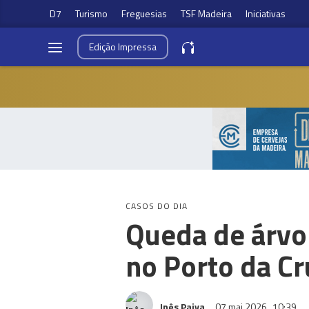
D7
Turismo
Freguesias
TSF Madeira
Iniciativas
Edição
Impressa
CASOS DO DIA
Queda de árvo
no Porto da Cr
Inês Paiva
07 mai 2026
10:39