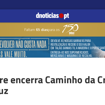
Faltam
65 dias
para os
re encerra Caminho da C
uz