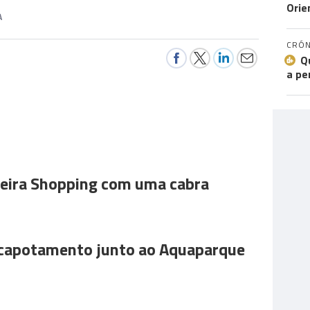
Orie
A
CRÓN
Q
a pe
ira Shopping com uma cabra
 capotamento junto ao Aquaparque