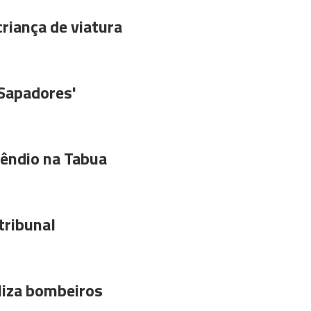
riança de viatura
'Sapadores'
êndio na Tabua
tribunal
liza bombeiros