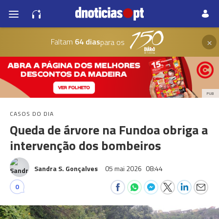
×
Faltam
64 dias
para os
PUB
CASOS DO DIA
Queda de árvore na Fundoa obriga a
intervenção dos bombeiros
Sandra S. Gonçalves
05 mai 2026
08:44
0