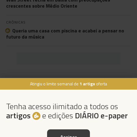
crescentes sobre Médio Oriente
CRÓNICAS
Queria uma casa com piscina e acabei a pensar no
futuro da música
Atingiu o limite semanal de
1 artigo
oferta
Rua Dr. Fernão de Ornelas, 56 - 3º
9054-514 Funchal, Portugal
Tenha acesso ilimitado a todos os
291 202 300
×
artigos
e edições
DIÁRIO e-paper
Podcasts
Instale a nossa App