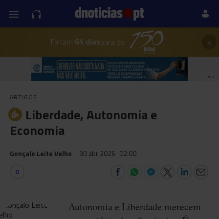
×
Faltam
65 dias
para os
PUB
ARTIGOS
Liberdade, Autonomia e
Economia
Gonçalo Leite Velho
30 abr 2026
02:00
0
Autonomia e Liberdade merecem