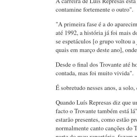
A carreira de Luís Represas est
contamine fortemente o outro".
"A primeira fase é a do aparecim
até 1992, a história já foi mais 
se espetáculos [o grupo voltou a
quais em março deste ano], onde 
Desde o final dos Trovante até h
contada, mas foi muito vivida".
É sobretudo nesses anos, a solo, 
Quando Luís Represas diz que um
facto o Trovante também está lá
estarão presentes, como estão p
normalmente canto canções do T
parte do meu reportório, fazem 