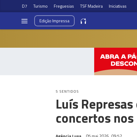
D7
Turismo
Freguesias
TSF Madeira
Iniciativas
Edição
Impressa
5 SENTIDOS
Luís Represas
concertos nos 
Agência Lusa
05 mai 2026
09:52