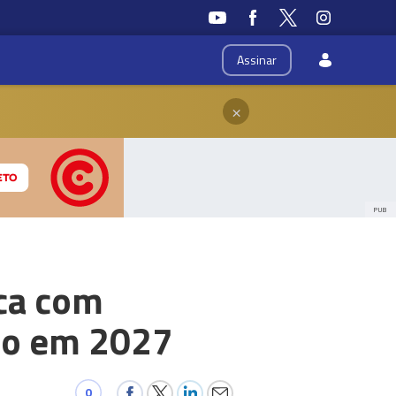
Assinar
×
PUB
ica com
rto em 2027
0