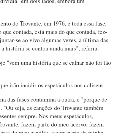
á dividia "em dois lados, embora um
ento do Trovante, em 1976, e toda essa fase,
do que contada, está mais do que contada, fez-
 juntar-se ao vivo algumas vezes, a última das
a história se contou ainda mais", referiu.
oje "vem uma história que se calhar não foi tão
que irão incidir os espetáculos nos coliseus.
a das fases contamina a outra, é "porque de
". "Ou seja, as canções do Trovante também
resentes sempre. Nos meus espetáculos,
rovante, fazem parte do meu acervo, fazem
parte do meu espólio, fazem parte da minha