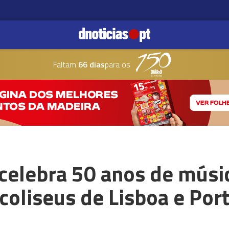
Faltam
66 dias
para os
 celebra 50 anos de mús
coliseus de Lisboa e Po