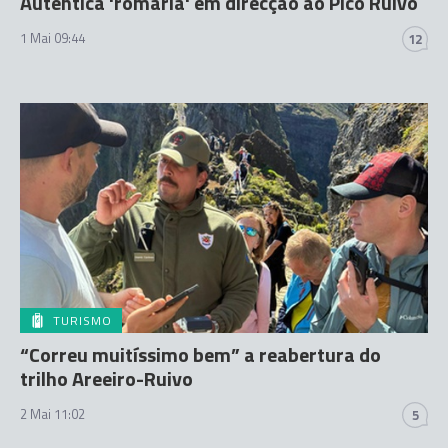
Autêntica 'romaria' em direcção ao Pico Ruivo
1 Mai 09:44
12
TURISMO
“Correu muitíssimo bem” a reabertura do
trilho Areeiro-Ruivo
2 Mai 11:02
5