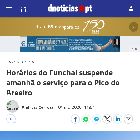
×
Faltam
65 dias
para os
PUB
CASOS DO DIA
Horários do Funchal suspende
amanhã o serviço para o Pico do
Areeiro
Andreia Correia
04 mai 2026
11:54
0