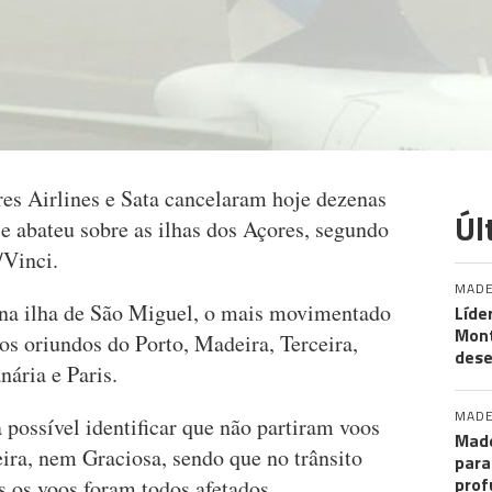
es Airlines e Sata cancelaram hoje dezenas
Úl
e abateu sobre as ilhas dos Açores, segundo
/Vinci.
MADE
 na ilha de São Miguel, o mais movimentado
Líde
Mon
os oriundos do Porto, Madeira, Terceira,
des
nária e Paris.
MADE
possível identificar que não partiram voos
Made
ira, nem Graciosa, sendo que no trânsito
para
prof
es os voos foram todos afetados.