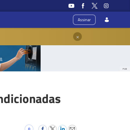
Assinar
×
PUB
ondicionadas
0