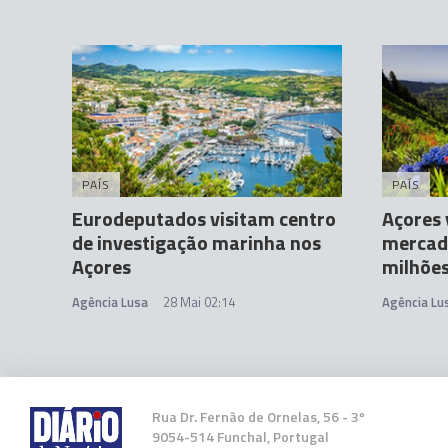
PAÍS
PAÍS
Eurodeputados visitam centro
Açores 
de investigação marinha nos
mercado
Açores
milhões
Agência Lusa
28 Mai 02:14
Agência Lu
Rua Dr. Fernão de Ornelas, 56 - 3º
9054-514 Funchal, Portugal