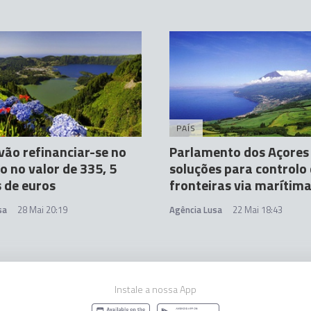
PAÍS
vão refinanciar-se no
Parlamento dos Açores 
 no valor de 335, 5
soluções para controlo
 de euros
fronteiras via marítim
sa
28 Mai 20:19
Agência Lusa
22 Mai 18:43
Instale a nossa App