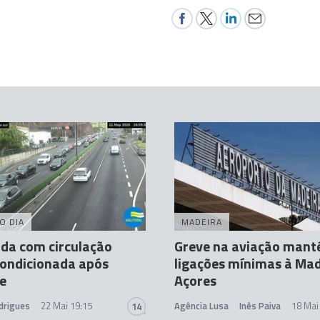
O DIA
MADEIRA
ida com circulação
Greve na aviação man
condicionada após
ligações mínimas à Mad
e
Açores
drigues
22 Mai 19:15
Agência Lusa
Inês Paiva
18 Mai
14