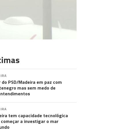
timas
IRA
r do PSD/Madeira em paz com
tenegro mas sem medo de
entendimentos
IRA
ira tem capacidade tecnológica
 começar a investigar o mar
undo