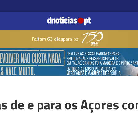
Faltam
63 dias
para os
s de e para os Açores c