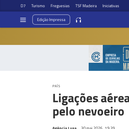
D7
Turismo
Freguesias
TSF Madeira
Iniciativas
Edição
Impressa
PAÍS
Ligações aérea
pelo nevoeiro
Agência Lusa
30 mai 2026
19:39