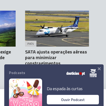
PAÍS
exige
SATA ajusta operações aéreas
 de
para minimizar
a
constragimentos
×
Agência Lusa
27 Mai 20:11
1
1
Podcasts
Da espada às curtas
Ouvir Podcast
© 2026 Empresa Diário de Notícias, Lda.