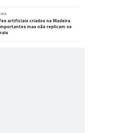
IRA
fes artificiais criados na Madeira
importantes mas não replicam os
rais