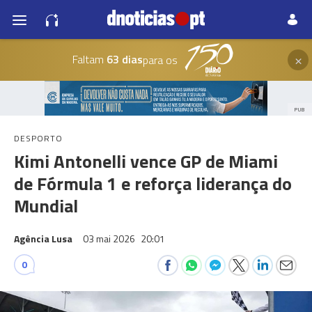
×
Faltam
63 dias
para os
PUB
DESPORTO
Kimi Antonelli vence GP de Miami
de Fórmula 1 e reforça liderança do
Mundial
Agência Lusa
03 mai 2026
20:01
0