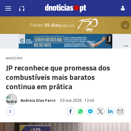
×
Faltam
65 dias
para os
PUB
MADEIRA
JP reconhece que promessa dos
combustíveis mais baratos
continua em prática
Andreia Dias Ferro
03 mai 2026
12:46
2