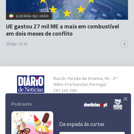
GUERRA NO IRÃO
UE gastou 27 mil ME a mais em combustível
em dois meses de conflito
29 Abr 12:10
1
Rua Dr. Fernão de Ornelas, 56 - 3º
9054-514 Funchal, Portugal
291 202 300
×
Podcasts
Instale a nossa App
Da espada às curtas