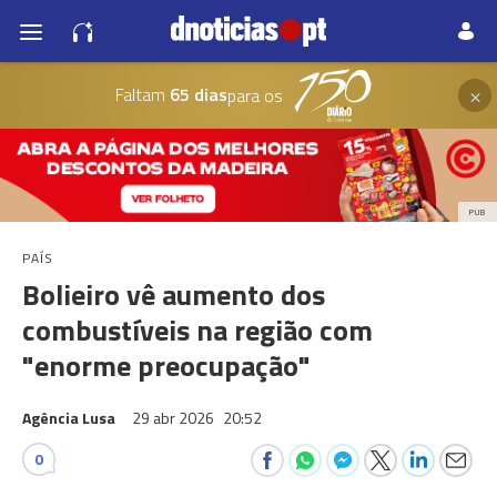
×
Faltam
65 dias
para os
PUB
PAÍS
Bolieiro vê aumento dos
combustíveis na região com
"enorme preocupação"
Agência Lusa
29 abr 2026
20:52
0