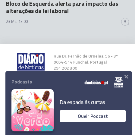
Bloco de Esquerda alerta para impacto das
alterações da lei laboral
23 Mai 13:00
5
Rua Dr. Fernão de Ornelas, 56 - 3º
9054-514 Funchal, Portugal
291 202 300
×
Podcasts
Instale a nossa App
Da espada às curtas
Ouvir Podcast
© 2026 Empresa Diário de Notícias, Lda.
Todos os direitos reservados.