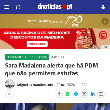
×
Faltam
64 dias
para os
PUB
ASSEMBLEIA LEGISLATIVA
MADEIRA
Sara Madalena alerta que há PDM
que não permitem estufas
Miguel Fernandes Luís
28 mai 2026
11:28
0