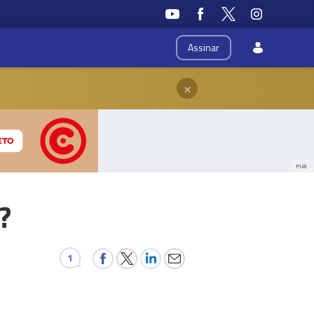
Assinar
×
PUB
?
1