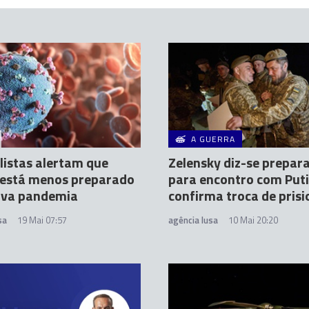
A GUERRA
listas alertam que
Zelensky diz-se prepar
está menos preparado
para encontro com Puti
ova pandemia
confirma troca de prisi
sa
19 Mai 07:57
agência lusa
10 Mai 20:20