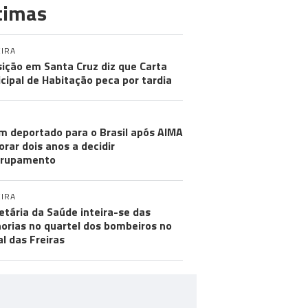
timas
IRA
ição em Santa Cruz diz que Carta
cipal de Habitação peca por tardia
m deportado para o Brasil após AIMA
rar dois anos a decidir
grupamento
IRA
etária da Saúde inteira-se das
orias no quartel dos bombeiros no
al das Freiras