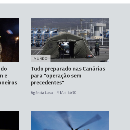
MUNDO
ado
Tudo preparado nas Canárias
n e
para "operação sem
oneiros
precedentes"
Agência Lusa
9 Mai 14:30