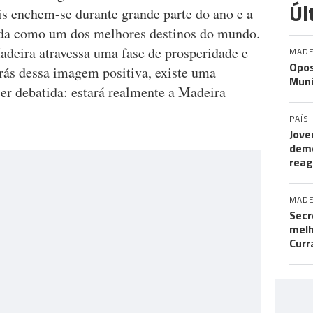
Úl
is enchem-se durante grande parte do ano e a
ada como um dos melhores destinos do mundo.
adeira atravessa uma fase de prosperidade e
MADE
Opos
trás dessa imagem positiva, existe uma
Muni
er debatida: estará realmente a Madeira
PAÍS
Jove
demo
rea
MADE
Secr
melh
Curr