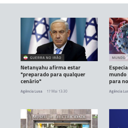
GUERRA NO IRÃO
MUNDO
Netanyahu afirma estar
Especia
"preparado para qualquer
mundo 
cenário"
para n
Agência Lusa
17 Mai 13:30
Agência Lu