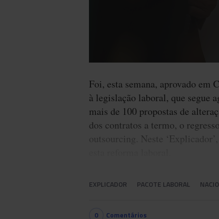
Foi, esta semana, aprovado em C
à legislação laboral, que segue 
mais de 100 propostas de altera
dos contratos a termo, o regress
outsourcing. Neste ‘Explicador’
esta reforma laboral.
EXPLICADOR
PACOTE LABORAL
NACI
0
Comentários