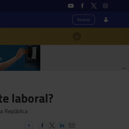
Assinar
×
PUB
e laboral?
da República
0