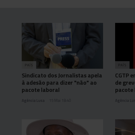
PAÍS
PAÍS
Sindicato dos Jornalistas apela
CGTP en
à adesão para dizer "não" ao
de grev
pacote laboral
pacote 
Agência Lusa
15 Mai 18:40
Agência Lu