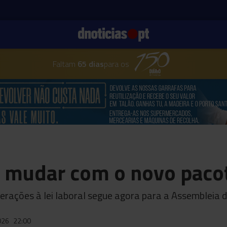
Faltam
65 dias
para os
 mudar com o novo pacot
erações à lei laboral segue agora para a Assembleia 
026
22:00