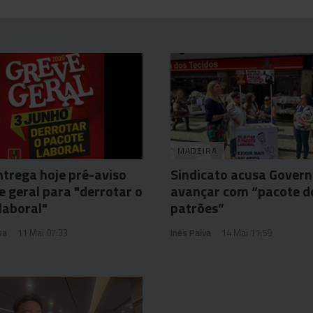
MADEIRA
trega hoje pré-aviso
Sindicato acusa Govern
e geral para "derrotar o
avançar com “pacote d
laboral"
patrões”
sa
11 Mai 07:33
Inês Paiva
14 Mai 11:59