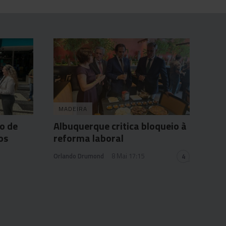
MADEIRA
o de
Albuquerque critica bloqueio à
os
reforma laboral
Orlando Drumond
8 Mai 17:15
4