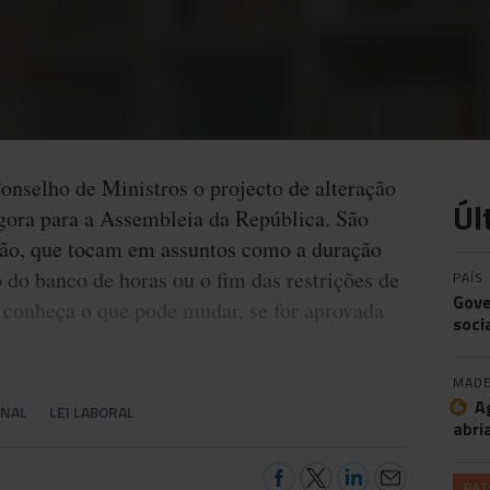
onselho de Ministros o projecto de alteração
Úl
agora para a Assembleia da República. São
ção, que tocam em assuntos como a duração
o do banco de horas ou o fim das restrições de
PAÍS
Gove
, conheça o que pode mudar, se for aprovada
soci
MADE
A
ONAL
LEI LABORAL
abri
PA