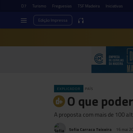
D7
Turismo
Freguesias
TSF Madeira
Iniciativas
Edição
Impressa
EXPLICADOR
PAÍS
O que poder
A proposta com mais de 100 alt
Sofia Carraca Teixeira
16 mai 2