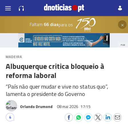
×
Faltam
66 dias
para os
PUB
MADEIRA
Albuquerque critica bloqueio à
reforma laboral
“País não quer mudar e vive no status quo”,
lamenta o presidente do Governo
Orlando Drumond
08 mai 2026
17:15
4