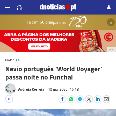
×
Faltam
66 dias
para os
PUB
MADEIRA
Navio português 'World Voyager'
passa noite no Funchal
Andreia Correia
15 mai 2026
16:18
0