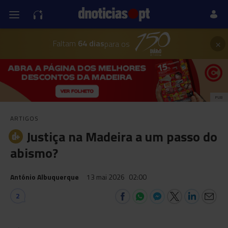
×
Faltam
64 dias
para os
PUB
ARTIGOS
Justiça na Madeira a um passo do
abismo?
António Albuquerque
13 mai 2026
02:00
2