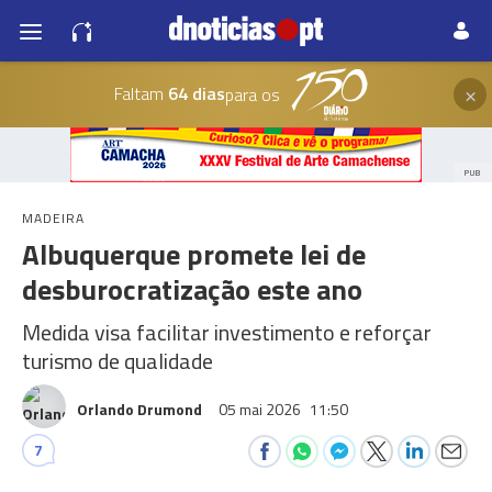
×
Faltam
64 dias
para os
PUB
MADEIRA
Albuquerque promete lei de
desburocratização este ano
Medida visa facilitar investimento e reforçar
turismo de qualidade
Orlando Drumond
05 mai 2026
11:50
7