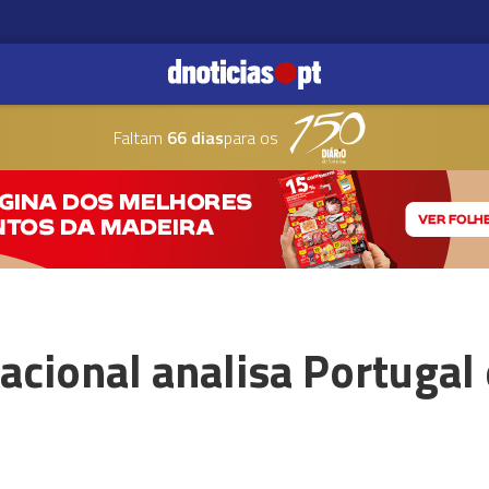
Faltam
66 dias
para os
acional analisa Portugal