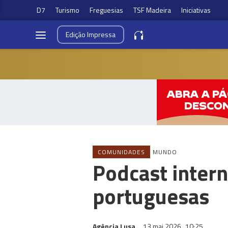
D7
Turismo
Freguesias
TSF Madeira
Iniciativas
Edição
Impressa
COMUNIDADES
MUNDO
Podcast intern
portuguesas
Agência Lusa
13 mai 2026
10:25