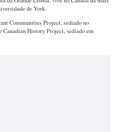
rea da Grande Lisboa, vive no Canadá há mais
niversidade de York.
rant Communities Project, sediado no
e Canadian History Project, sediado em