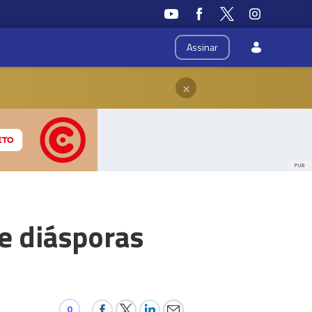
Assinar
×
PUB
 e diásporas
0