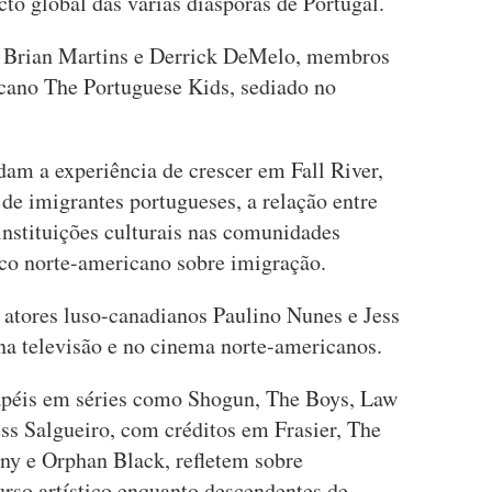
to global das várias diásporas de Portugal.
m Brian Martins e Derrick DeMelo, membros
cano The Portuguese Kids, sediado no
am a experiência de crescer em Fall River,
de imigrantes portugueses, a relação entre
instituições culturais nas comunidades
ico norte-americano sobre imigração.
 atores luso-canadianos Paulino Nunes e Jess
na televisão e no cinema norte-americanos.
apéis em séries como Shogun, The Boys, Law
ess Salgueiro, com créditos em Frasier, The
y e Orphan Black, refletem sobre
urso artístico enquanto descendentes de