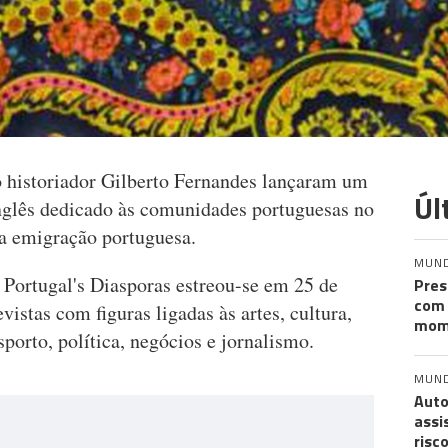
 historiador Gilberto Fernandes lançaram um
Úl
nglês dedicado às comunidades portuguesas no
a emigração portuguesa.
MUN
 Portugal's Diasporas estreou-se em 25 de
Pres
com 
istas com figuras ligadas às artes, cultura,
mom
esporto, política, negócios e jornalismo.
MUN
Auto
assi
risc