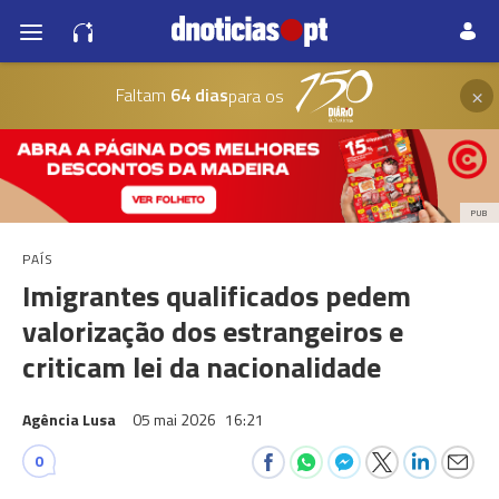
×
Faltam
64 dias
para os
PUB
PAÍS
Imigrantes qualificados pedem
valorização dos estrangeiros e
criticam lei da nacionalidade
Agência Lusa
05 mai 2026
16:21
0