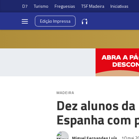
D7
Turismo
Freguesias
TSF Madeira
Iniciativas
Edição
Impressa
MADEIRA
Dez alunos da 
Espanha com 
Miguel Fernandes Luís
10 mai 