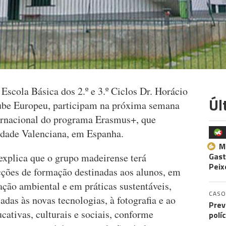
 Escola Básica dos 2.º e 3.º Ciclos Dr. Horácio
Úl
lube Europeu, participam na próxima semana
ternacional do programa Erasmus+, que
dade Valenciana, em Espanha.
M
Gast
explica que o grupo madeirense terá
Peix
cções de formação destinadas aos alunos, em
ão ambiental e em práticas sustentáveis,
CASO
as às novas tecnologias, à fotografia e ao
Prev
cativas, culturais e sociais, conforme
polí