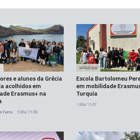
A
MADEIRA
ores e alunos da Grécia
Escola Bartolomeu Pere
ia acolhidos em
em mobilidade Erasmu
dade Erasmus+ na
Turquia
a
1 Mai 11:07
s Ferro
5 Mai 11:06