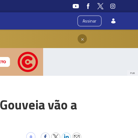
Assinar
×
PUB
 Gouveia vão a
0