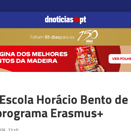
Faltam
65 dias
para os
Escola Horácio Bento de
programa Erasmus+
2026
22:10