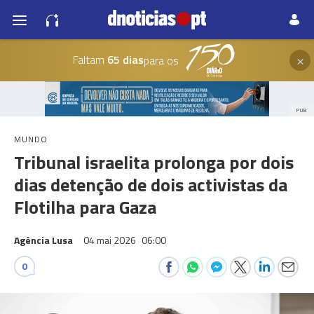
×
Faltam
65 dias
para os
PUB
MUNDO
Tribunal israelita prolonga por dois
dias detenção de dois activistas da
Flotilha para Gaza
Agência Lusa
04 mai 2026
06:00
0