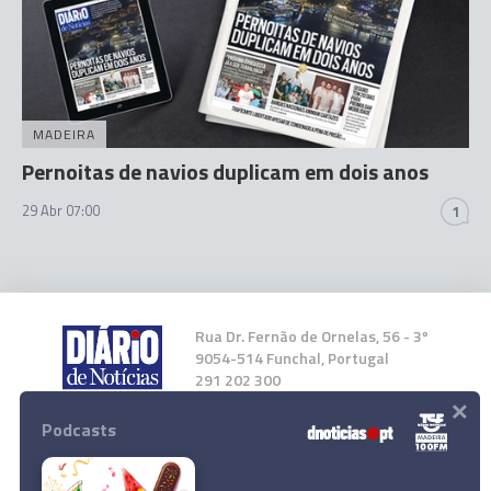
MADEIRA
Pernoitas de navios duplicam em dois anos
29 Abr 07:00
1
Rua Dr. Fernão de Ornelas, 56 - 3º
9054-514 Funchal, Portugal
291 202 300
×
Podcasts
Instale a nossa App