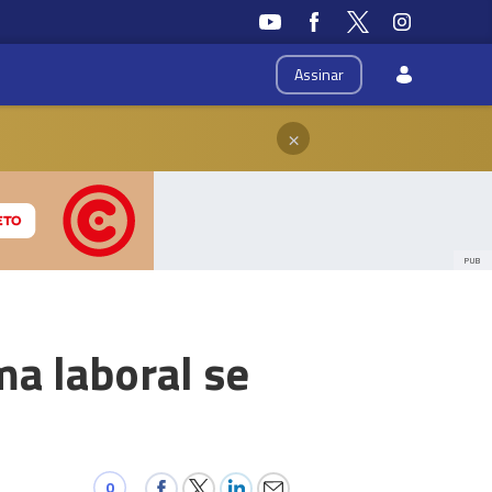
Assinar
×
PUB
ma laboral se
0