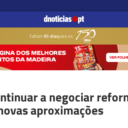
Faltam
65 dias
para os
tinuar a negociar refor
 novas aproximações