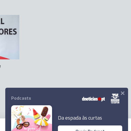
e
×
Podcasts
Da espada às curtas