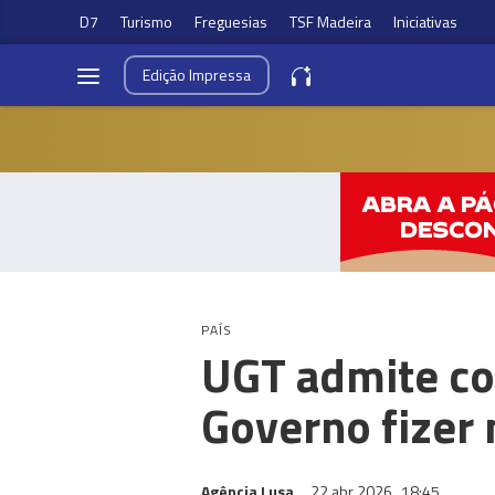
D7
Turismo
Freguesias
TSF Madeira
Iniciativas
Edição
Impressa
PAÍS
UGT admite con
Governo fizer
Agência Lusa
22 abr 2026
18:45