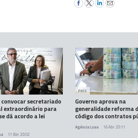
PAÍS
 convocar secretariado
Governo aprova na
l extraordinário para
generalidade reforma 
se dá acordo a lei
código dos contratos p
Agência Lusa
16 Abr 20:11
sa
17 Abr 20:02