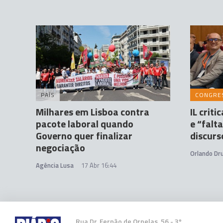
PAÍS
CONGRE
Milhares em Lisboa contra
IL crit
pacote laboral quando
e “falt
Governo quer finalizar
discurs
negociação
Orlando D
Agência Lusa
17 Abr 16:44
Rua Dr. Fernão de Ornelas, 56 - 3º