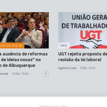
SSO DO PSD-M
PAÍS
ica ausência de reformas
UGT rejeita proposta d
a de ideias novas” no
revisão da lei laboral
o de Albuquerque
Agência Lusa
9 Abr 14:55
rumond
19 Abr 16:04
1
Instale a nossa App