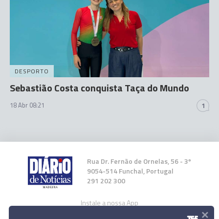
DESPORTO
Sebastião Costa conquista Taça do Mundo
18 Abr 08:21
1
Rua Dr. Fernão de Ornelas, 56 - 3º
9054-514 Funchal, Portugal
291 202 300
Instale a nossa App
×