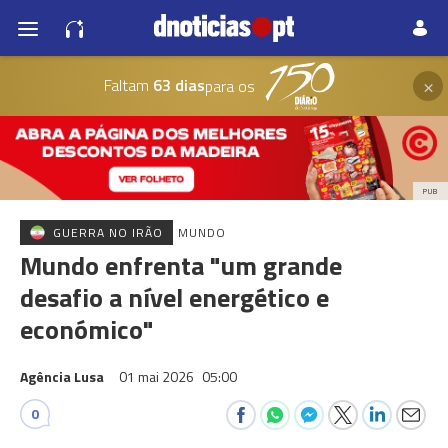
×
Faltam
63 dias
para os
PUB
GUERRA NO IRÃO
MUNDO
Mundo enfrenta "um grande
desafio a nível energético e
económico"
Agência Lusa
01 mai 2026
05:00
0