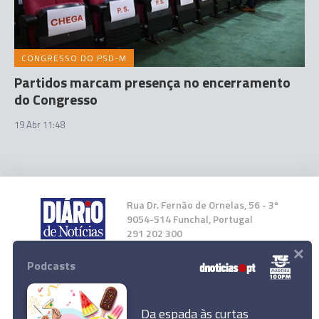
CONGRESSO DO PSD-M
Partidos marcam presença no encerramento
do Congresso
19 Abr 11:48
Rua Dr. Fernão de Ornelas, 56 - 3º
9054-514 Funchal, Portugal
291 202 300
×
Podcasts
Instale a nossa App
Da espada às curtas