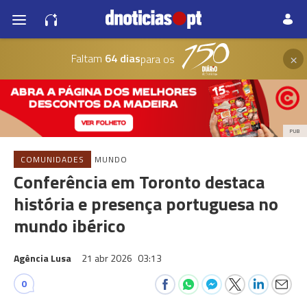
×
Faltam
64 dias
para os
PUB
COMUNIDADES
MUNDO
Conferência em Toronto destaca
história e presença portuguesa no
mundo ibérico
Agência Lusa
21 abr 2026
03:13
0