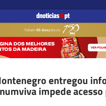
Faltam
66 dias
para os
ontenegro entregou inf
pinumviva impede acesso 