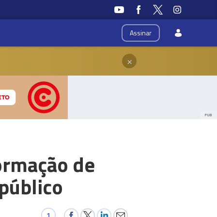
Assinar
×
PUB
ormação de
público
1