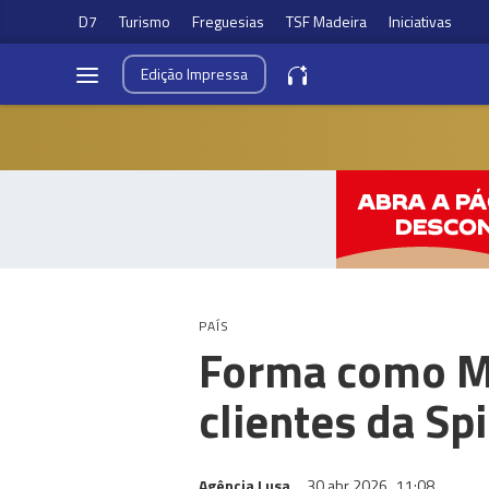
D7
Turismo
Freguesias
TSF Madeira
Iniciativas
Edição
Impressa
PAÍS
Forma como M
clientes da S
Agência Lusa
30 abr 2026
11:08