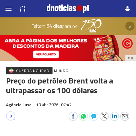
×
Faltam
64 dias
para os
PUB
GUERRA NO IRÃO
MUNDO
Preço do petróleo Brent volta a
ultrapassar os 100 dólares
Agência Lusa
13 abr 2026
07:47
0