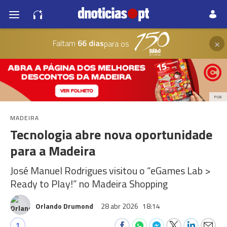
×
Faltam
66 dias
para os
PUB
MADEIRA
Tecnologia abre nova oportunidade
para a Madeira
José Manuel Rodrigues visitou o “eGames Lab >
Ready to Play!” no Madeira Shopping
Orlando Drumond
28 abr 2026
18:14
1