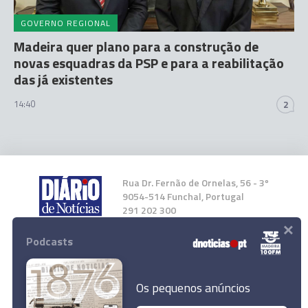
GOVERNO REGIONAL
Madeira quer plano para a construção de
novas esquadras da PSP e para a reabilitação
das já existentes
14:40
2
Rua Dr. Fernão de Ornelas, 56 - 3º
9054-514 Funchal, Portugal
291 202 300
×
Podcasts
Instale a nossa App
Os pequenos anúncios