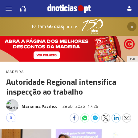
×
Faltam
66 dias
para os
PUB
MADEIRA
Autoridade Regional intensifica
inspecção ao trabalho
Marianna Pacifico
28 abr 2026
17:26
0