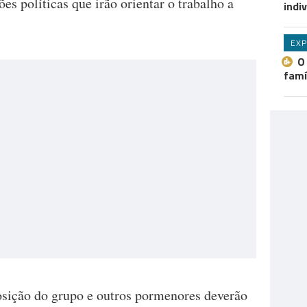
s políticas que irão orientar o trabalho a
indi
EXP
O
famí
sição do grupo e outros pormenores deverão