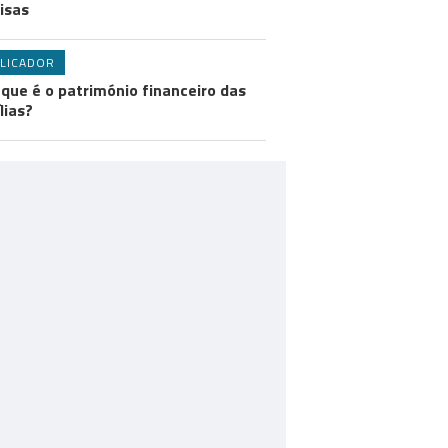
visas
LICADOR
 que é o património financeiro das
lias?