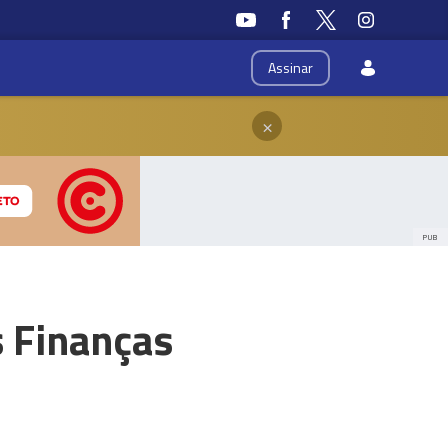
Assinar
×
PUB
s Finanças