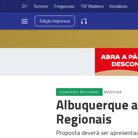
D7
Turismo
Freguesias
TSF Madeira
Iniciativas
Edição
Impressa
GOVERNO REGIONAL
MADEIRA
Albuquerque an
Regionais
Proposta deverá ser apresentad