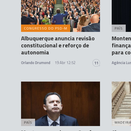
CONGRESSO DO PSD-M
PAÍS
Albuquerque anuncia revisão
Montene
constitucional e reforço de
finança
autonomia
para co
Orlando Drumond
19 Abr 12:52
Agência Lu
11
PAÍS
MADEIR