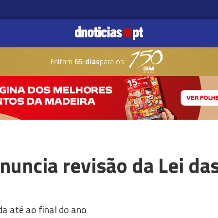
Faltam
65 dias
para os
uncia revisão da Lei da
a até ao final do ano