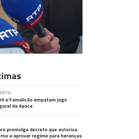
timas
PORTO
ril e Famalicão empatam jogo
gural da época
ro promulga decreto que autoriza
rno a aprovar regime para heranças