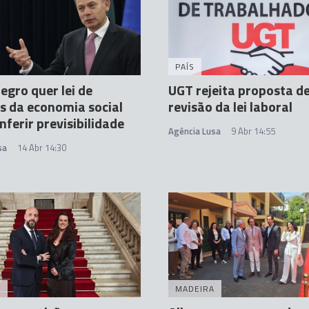
PAÍS
gro quer lei de
UGT rejeita proposta d
s da economia social
revisão da lei laboral
nferir previsibilidade
Agência Lusa
9 Abr 14:55
sa
14 Abr 14:30
A
MADEIRA