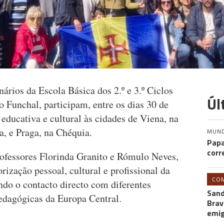
ários da Escola Básica dos 2.º e 3.º Ciclos
Úl
 Funchal, participam, entre os dias 30 de
ducativa e cultural às cidades de Viena, na
a, e Praga, na Chéquia.
MUN
Papa
corr
rofessores Florinda Granito e Rómulo Neves,
rização pessoal, cultural e profissional da
CO
do o contacto directo com diferentes
Sand
 pedagógicas da Europa Central.
Brav
emi