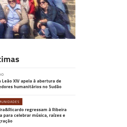
timas
DO
 Leão XIV apela à abertura de
edores humanitários no Sudão
MUNIDADES
ra&Ricardo regressam à Ribeira
a para celebrar música, raízes e
gração