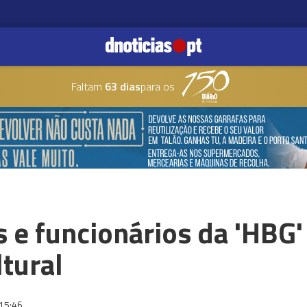
Faltam
63 dias
para os
s e funcionários da 'HBG
ltural
15:46