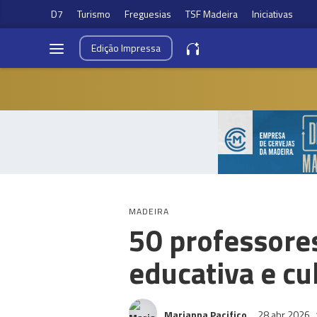
D7
Turismo
Freguesias
TSF Madeira
Iniciativas
Edição
Impressa
MADEIRA
50 professore
educativa e cu
Marianna Pacifico
28 abr 2026