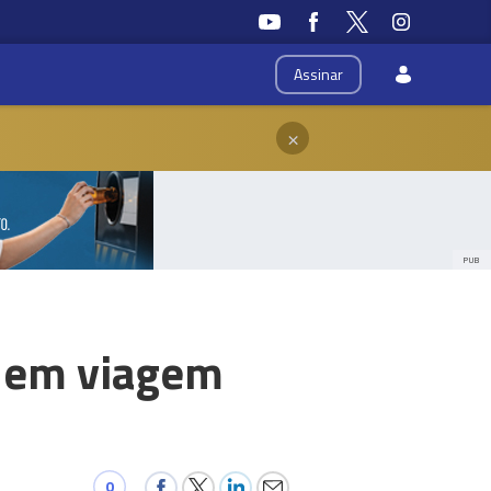
Assinar
×
PUB
' em viagem
0