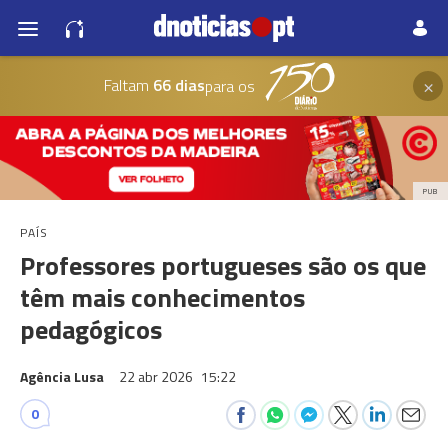
×
Faltam
66 dias
para os
PUB
PAÍS
Professores portugueses são os que
têm mais conhecimentos
pedagógicos
Agência Lusa
22 abr 2026
15:22
0