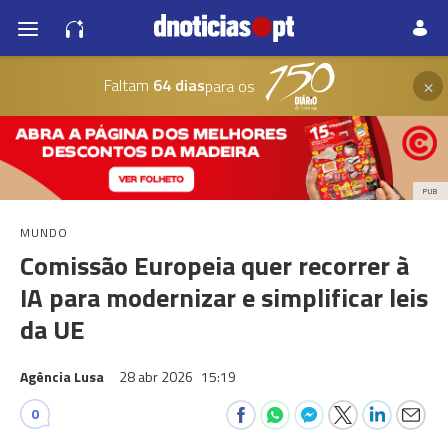
×
Faltam
64 dias
para os
PUB
MUNDO
Comissão Europeia quer recorrer à
IA para modernizar e simplificar leis
da UE
Agência Lusa
28 abr 2026
15:19
0