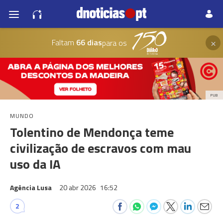
×
Faltam
66 dias
para os
PUB
MUNDO
Tolentino de Mendonça teme
civilização de escravos com mau
uso da IA
Agência Lusa
20 abr 2026
16:52
2